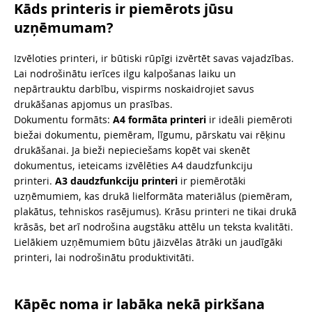
Kāds printeris ir piemērots jūsu
uzņēmumam?
Izvēloties printeri, ir būtiski rūpīgi izvērtēt savas vajadzības.
Lai nodrošinātu ierīces ilgu kalpošanas laiku un
nepārtrauktu darbību, vispirms noskaidrojiet savus
drukāšanas apjomus un prasības.
Dokumentu formāts:
A4 formāta printeri
ir ideāli piemēroti
biežai dokumentu, piemēram, līgumu, pārskatu vai rēķinu
drukāšanai. Ja bieži nepieciešams kopēt vai skenēt
dokumentus, ieteicams izvēlēties A4 daudzfunkciju
printeri.
A3 daudzfunkciju printeri
ir piemērotāki
uzņēmumiem, kas drukā lielformāta materiālus (piemēram,
plakātus, tehniskos rasējumus). Krāsu printeri ne tikai drukā
krāsās, bet arī nodrošina augstāku attēlu un teksta kvalitāti.
Lielākiem uzņēmumiem būtu jāizvēlas ātrāki un jaudīgāki
printeri, lai nodrošinātu produktivitāti.
Kāpēc noma ir labāka nekā pirkšana