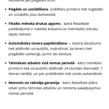
lietošanai jau piegādes brīdī.
Piegāde un uzstādīšana
- izvēlētais printeris tiek nogādāts
un uzstādīts jūsu darbavietā.
Fiksēts mēneša drukas apjoms
- katrā RelaxRate
piedāvājumā ir noteikts krāsaino un melnbalto izdruku
skaits mēnesī.
Automātiska tonera papildināšana
— tonera daudzums
tiek attālināti uzraudzīts, nodrošinot, ka toners tiek
piegādāts savlaicīgi, pirms tas beidzas.
Tehniskais atbalsts visā nomas periodā
- katrs nomātais
printeris tiek uzraudzīts attālināti 24 stundas diennaktī, 7
dienas nedēļā, un par problēmām tiek ziņots automātiski.
Remonts un ražotāja garantija
- katrs RelaxRate plāns
ietver pilnu tehnisko atbalstu un remonta pakalpojumus
nomas periodā.