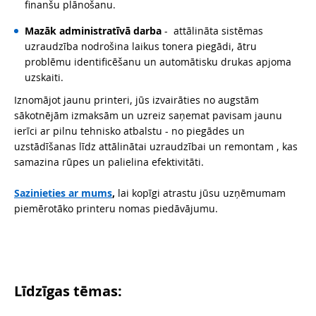
finanšu plānošanu.
Mazāk administratīvā darba
- attālināta sistēmas
uzraudzība nodrošina laikus tonera piegādi, ātru
problēmu identificēšanu un automātisku drukas apjoma
uzskaiti.
Iznomājot jaunu printeri, jūs izvairāties no augstām
sākotnējām izmaksām un uzreiz saņemat pavisam jaunu
ierīci ar pilnu tehnisko atbalstu - no piegādes un
uzstādīšanas līdz attālinātai uzraudzībai un remontam , kas
samazina rūpes un palielina efektivitāti.
Sazinieties ar mums
,
lai kopīgi atrastu jūsu uzņēmumam
piemērotāko printeru nomas piedāvājumu.
Līdzīgas tēmas: