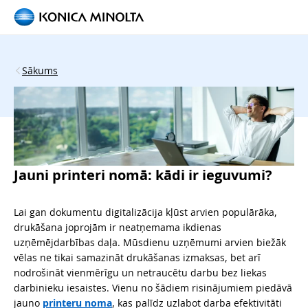
Sākums
Jauni printeri nomā: kādi ir ieguvumi?
Lai gan dokumentu digitalizācija kļūst arvien populārāka,
drukāšana joprojām ir neatņemama ikdienas
uzņēmējdarbības daļa. Mūsdienu uzņēmumi arvien biežāk
vēlas ne tikai samazināt drukāšanas izmaksas, bet arī
nodrošināt vienmērīgu un netraucētu darbu bez liekas
darbinieku iesaistes. Vienu no šādiem risinājumiem piedāvā
jauno
printeru noma
, kas palīdz uzlabot darba efektivitāti