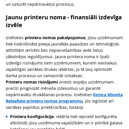
un uzturēt nepārtrauktus procesus.
Jaunu printeru noma - finansiāli izdevīga
izvēle
Izvēloties
printeru nomas pakalpojumus
, jūsu uzņēmumam
tiek nodrošināta pieeja jaunākās paaudzes un tehnoloģiski
attīstītām ierīcēm bez nepieciešamības veikt lielus
sākotnējos ieguldījumus. Jauna printera noma ir īpaši
izdevīgs risinājums tiem uzņēmumiem, kuriem vienlaikus
vajadzīgas vairākas drukas iekārtas, jo tā ļauj optimizēt
darba procesus un samazināt izmaksas.
Printeru nomas risinājumi
sniedz iespēju uzņēmumam
precīzi prognozēt mēneša izdevumus un garantē
nepārtrauktu drukāšanas procesu. Izvēloties
Konica Minolta
RelaxRate printeru nomas programmu
, jūs iegūstat arī
vairākas papildus priekšrocības, tostarp:
Printera konfigurācija
- iekārta tiek iepriekš konfigurēta
atbilstoši jūsu uzņēmuma vajadzībām un ir pilnībā gatava