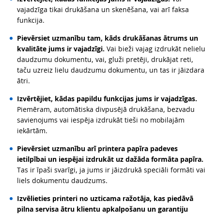
vajadzīga tikai drukāšana un skenēšana, vai arī faksa
funkcija.
Pievērsiet uzmanību tam, kāds drukāšanas ātrums un
kvalitāte jums ir vajadzīgi.
Vai bieži vajag izdrukāt nelielu
daudzumu dokumentu, vai, gluži pretēji, drukājat reti,
taču uzreiz lielu daudzumu dokumentu, un tas ir jāizdara
ātri.
Izvērtējiet, kādas papildu funkcijas jums ir vajadzīgas.
Piemēram, automātiska divpusējā drukāšana, bezvadu
savienojums vai iespēja izdrukāt tieši no mobilajām
iekārtām.
Pievērsiet uzmanību arī printera papīra padeves
ietilpībai un iespējai izdrukāt uz dažāda formāta papīra.
Tas ir īpaši svarīgi, ja jums ir jāizdrukā speciāli formāti vai
liels dokumentu daudzums.
Izvēlieties printeri no uzticama ražotāja, kas piedāvā
pilna servisa ātru klientu apkalpošanu un garantiju