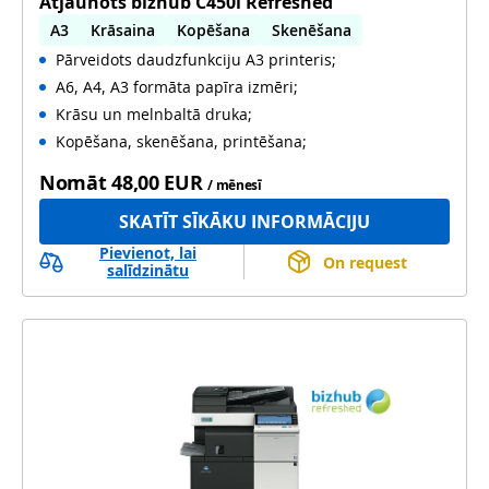
Atjaunots bizhub C450i Refreshed
A3
Krāsaina
Kopēšana
Skenēšana
Pārveidots daudzfunkciju A3 printeris;
Automātiska abpusēja druka
A6, A4, A3 formāta papīra izmēri;
Automātiska abpusēja skenēšana
Lietots
Krāsu un melnbaltā druka;
Kopēšana, skenēšana, printēšana;
Nomāt
48,00 EUR
/ mēnesī
SKATĪT SĪKĀKU INFORMĀCIJU
Pievienot, lai
On request
salīdzinātu