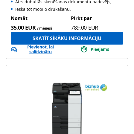
Ātrs dubultās skenēšanas dokumentu padevējs;
Ieskaitot mobilo drukāšanu.
Nomāt
Pirkt par
35,00 EUR
789,00 EUR
/ mēnesī
SKATĪT SĪKĀKU INFORMĀCIJU
Pievienot, lai
Pieejams
salīdzinātu