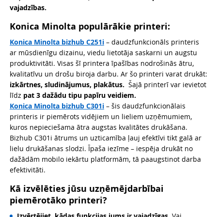
vajadzības.
Konica Minolta populārākie printeri:
Konica Minolta bizhub C251i
– daudzfunkcionāls printeris
ar mūsdienīgu dizainu, viedu lietotāja saskarni un augstu
produktivitāti. Visas šī printera īpašības nodrošinās ātru,
kvalitatīvu un drošu biroja darbu. Ar šo printeri varat drukāt:
izkārtnes, sludinājumus, plakātus.
Šajā printerī var ievietot
līdz
pat 3 dažādu tipu papīru veidiem.
Konica Minolta bizhub C301i
– šis daudzfunkcionālais
printeris ir piemērots vidējiem un lieliem uzņēmumiem,
kuros nepieciešama ātra augstas kvalitātes drukāšana.
Bizhub C301i ātrums un uzticamība ļauj efektīvi tikt galā ar
lielu drukāšanas slodzi. Īpaša iezīme – iespēja drukāt no
dažādām mobilo iekārtu platformām, tā paaugstinot darba
efektivitāti.
Kā izvēlēties jūsu uzņēmējdarbībai
piemērotāko printeri?
Izvērtējiet, kādas funkcijas jums ir vajadzīgas.
Vai