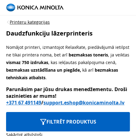
Printeru kategorijas
Daudzfunkciju lāzerprinteris
Nomājot printeri, izmantojot RelaxRate, piedāvājumā ietilpst
ne tikai printera noma, bet arī
bezmaksas toneris
, ja veiktas
vismaz 750 izdrukas
, kas iekļautas pakalpojuma cenā,
bezmaksas uzstādīšana
un piegāde,
kā arī
bezmaksas
tehniskais atbalsts
.
Parunāsim par jūsu drukas menedžementu.
Droši
sazinieties ar mums!
+371 67 491149
/
support.eshop@konicaminolta.lv
FILTRĒT PRODUKTUS
Sakārtot atbilstoši