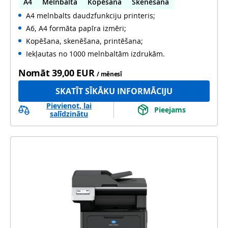
A4
Melnbalta
Kopēšana
Skenēšana
A4 melnbalts daudzfunkciju printeris;
Automātiska abpusēja druka
A6, A4 formāta papīra izmēri;
Automātiska abpusēja skenēšana
Kopēšana, skenēšana, printēšana;
Iekļautas no 1000 melnbaltām izdrukām.
Nomāt
39,00 EUR
/ mēnesī
SKATĪT SĪKĀKU INFORMĀCIJU
Pievienot, lai
Pieejams
salīdzinātu