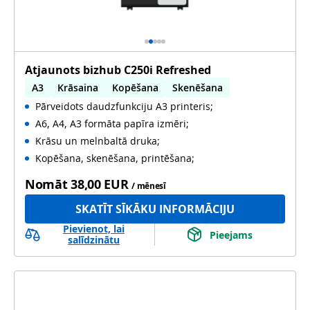
Atjaunots bizhub C250i Refreshed
A3
Krāsaina
Kopēšana
Skenēšana
Pārveidots daudzfunkciju A3 printeris;
Automātiska abpusēja druka
A6, A4, A3 formāta papīra izmēri;
Automātiska abpusēja skenēšana
Lietots
Krāsu un melnbaltā druka;
Kopēšana, skenēšana, printēšana;
Nomāt
38,00 EUR
/ mēnesī
SKATĪT SĪKĀKU INFORMĀCIJU
Pievienot, lai
Pieejams
salīdzinātu