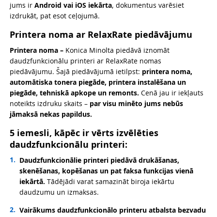
jums ir
Android vai iOS iekārta
, dokumentus varēsiet
izdrukāt, pat esot ceļojumā.
Printera noma ar RelaxRate piedāvājumu
Printera noma –
Konica Minolta piedāvā iznomāt
daudzfunkcionālu printeri ar RelaxRate nomas
piedāvājumu. Šajā piedāvājumā ietilpst:
printera noma,
automātiska tonera piegāde, printera instalēšana un
piegāde, tehniskā apkope un remonts.
Cenā jau ir iekļauts
noteikts izdruku skaits –
par visu minēto jums nebūs
jāmaksā nekas papildus.
5 iemesli, kāpēc ir vērts izvēlēties
daudzfunkcionālu printeri:
Daudzfunkcionālie printeri piedāvā drukāšanas,
skenēšanas, kopēšanas un pat faksa funkcijas vienā
iekārtā.
Tādējādi varat samazināt biroja iekārtu
daudzumu un izmaksas.
Vairākums daudzfunkcionālo printeru atbalsta bezvadu