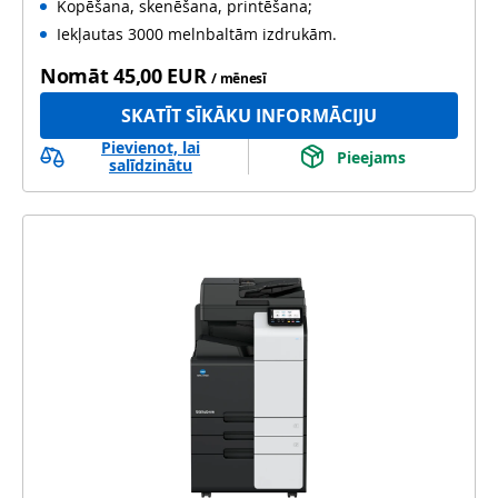
Kopēšana, skenēšana, printēšana;
Iekļautas 3000 melnbaltām izdrukām.
Nomāt
45,00 EUR
/ mēnesī
SKATĪT SĪKĀKU INFORMĀCIJU
Pievienot, lai
Pieejams
salīdzinātu