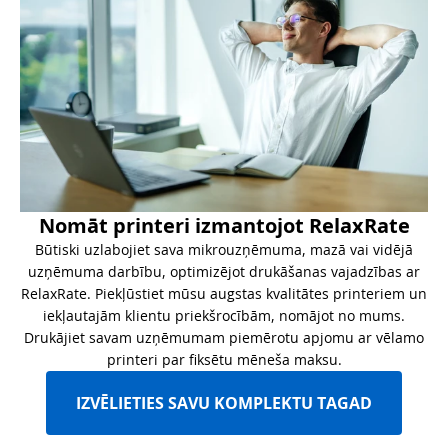
Nomāt printeri izmantojot RelaxRate
Būtiski uzlabojiet sava mikrouzņēmuma, mazā vai vidējā
uzņēmuma darbību, optimizējot drukāšanas vajadzības ar
RelaxRate. Piekļūstiet mūsu augstas kvalitātes printeriem un
iekļautajām klientu priekšrocībām, nomājot no mums.
Drukājiet savam uzņēmumam piemērotu apjomu ar vēlamo
printeri par fiksētu mēneša maksu.
IZVĒLIETIES SAVU KOMPLEKTU TAGAD