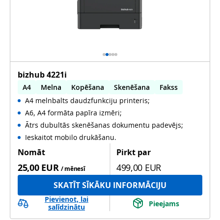
bizhub 4221i
A4
Melna
Kopēšana
Skenēšana
Fakss
A4 melnbalts daudzfunkciju printeris;
Automātiska abpusēja druka
A6, A4 formāta papīra izmēri;
Automātiska abpusēja skenēšana
WiFi
Ātrs dubultās skenēšanas dokumentu padevējs;
Ieskaitot mobilo drukāšanu.
Nomāt
Pirkt par
25,00 EUR
499,00 EUR
/ mēnesī
SKATĪT SĪKĀKU INFORMĀCIJU
Pievienot, lai
Pieejams
salīdzinātu