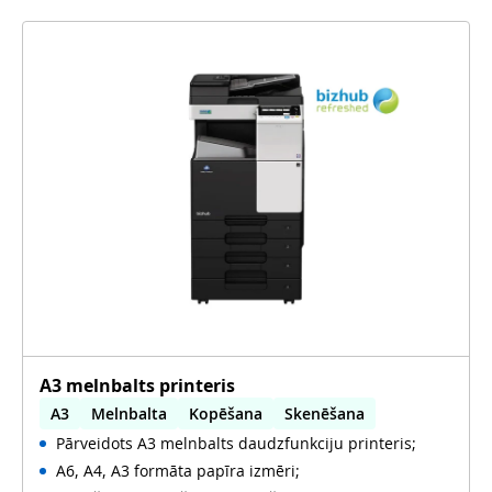
A3 melnbalts printeris
A3
Melnbalta
Kopēšana
Skenēšana
Pārveidots A3 melnbalts daudzfunkciju printeris;
Automātiska abpusēja druka
A6, A4, A3 formāta papīra izmēri;
Automātiska abpusēja skenēšana
Lietots