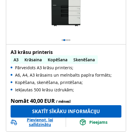
A3 krāsu printeris
A3
Krāsaina
Kopēšana
Skenēšana
Pārveidots A3 krāsu printeris;
Automātiska abpusēja druka
A6, A4, A3 krāsains un melnbalts papīra formāts;
Automātiska abpusēja skenēšana
Lietots
Kopēšana, skenēšana, printēšana;
Iekļautas 500 krāsu izdrukām;
Nomāt
40,00 EUR
/ mēnesī
SKATĪT SĪKĀKU INFORMĀCIJU
Pievienot, lai
Pieejams
salīdzinātu