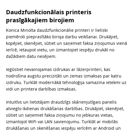
Daudzfunkcionālais printeris
prasīgākajiem birojiem
Konica Minolta daudzfunkcionālie printeri ir lieliski
piemēroti pieprasītāko biroja darbu veikšanai. Drukājiet,
kopējiet, skenējiet, sūtiet un saņemiet faksa ziņojumus vienā
ierīcē, ietaupot vietu, un izmantojiet iespēju drukāt no
dažādiem datu nesējiem.
Iegūstiet nevainojamas izdrukas ar lāzerprinteri, kas
nodrošina augstu precizitāti un zemas izmaksas par katru
izdruku. Turklāt modernākā tehnoloģija samazina ietekmi uz
vidi un printera darbības izmaksas.
Intuitīvs un lietotājam draudzīgs skārienjutīgais panelis
atvieglo ikdienas drukāšanas darbības. Drukājiet, skenējiet,
sūtiet un saņemiet faksa ziņojumu no jebkuras vietas,
izmantojot WiFi vai LAN savienojumu. Turklāt ar mobilās
drukāšanas un skenēšanas iespēju ierīcēm ar Android un