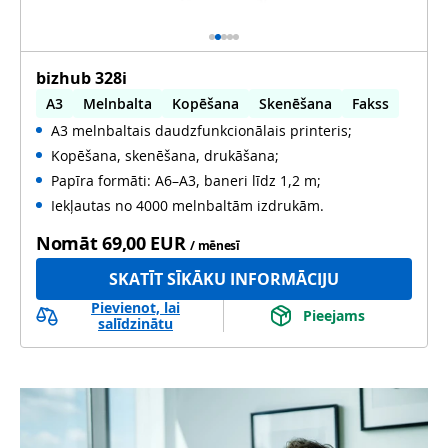
bizhub 328i
A3
Melnbalta
Kopēšana
Skenēšana
Fakss
A3 melnbaltais daudzfunkcionālais printeris;
Automātiska abpusēja druka
Kopēšana, skenēšana, drukāšana;
Automātiska abpusēja skenēšana
WiFi
Papīra formāti: A6–A3, baneri līdz 1,2 m;
Iekļautas no 4000 melnbaltām izdrukām.
Nomāt
69,00 EUR
/ mēnesī
SKATĪT SĪKĀKU INFORMĀCIJU
Pievienot, lai
Pieejams
salīdzinātu