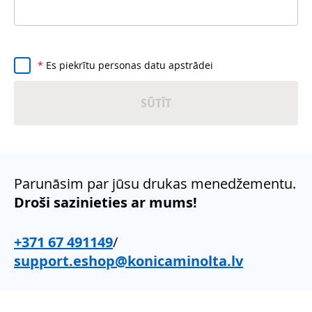
*
Es piekrītu personas datu apstrādei
SŪTĪT
Parunāsim par jūsu drukas menedžementu.
Droši sazinieties ar mums!
+371 67 491149
/
support.eshop@konicaminolta.lv