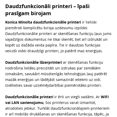
Daudzfunkcionāli printeri – īpaši
prasīgam birojam
Konica Minolta daudzfunkcionālie printeri
ir lieliski
piemēroti komplicētu biroja uzdevumu izpildei.
Daudzfunkcionālie printeri ar skenēšanas funkciju ļaus jums
vajadzīgos dokumentus ne tikai skenēt, bet arī izdrukāt un
kopēt uz dažāda veida papīra. Tie ir daudzas funkcijas
veicoši videi draudzīgi printeri, jo patērē maz enerģijas.
Daudzfunkcionālie lāzerprinteri
ar skenēšanas funkciju
nodrošina lielāku precizitāti un izdrukas par zemākām
izmaksām, savukārt mūsdienīgās tehnoloģijas ļauj patērēt
mazāk enerģijas un tādējādi samazināt ietekmi uz vidi.
Izvēlieties savai uzņēmējdarbībai piemērotāko printeri.
Daudzfunkcionālie printeri
ir ērti un viegli vadāmi. Ar
WiFi
vai LAN savienojumu
, šos printerus varat izmantot,
atrodoties jebkur. Turklāt daudzfunkcionālajiem printeriem
ir arī mobilās drukāšanas un skenēšanas funkcija, tāpēc, ja