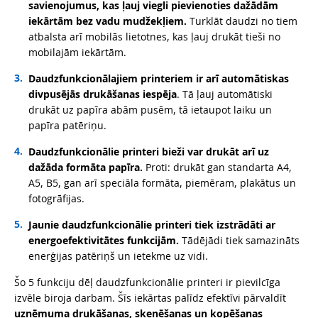
savienojumus, kas ļauj viegli pievienoties dažādām
iekārtām bez vadu mudžekļiem.
Turklāt daudzi no tiem
atbalsta arī mobilās lietotnes, kas ļauj drukāt tieši no
mobilajām iekārtām.
Daudzfunkcionālajiem printeriem ir arī automātiskas
divpusējās drukāšanas iespēja
. Tā ļauj automātiski
drukāt uz papīra abām pusēm, tā ietaupot laiku un
papīra patēriņu.
Daudzfunkcionālie printeri bieži var drukāt arī uz
dažāda formāta papīra.
Proti: drukāt gan standarta A4,
A5, B5, gan arī speciāla formāta, piemēram, plakātus un
fotogrāfijas.
Jaunie daudzfunkcionālie printeri tiek izstrādāti ar
energoefektivitātes funkcijām.
Tādējādi tiek samazināts
enerģijas patēriņš un ietekme uz vidi.
Šo 5 funkciju dēļ daudzfunkcionālie printeri ir pievilcīga
izvēle biroja darbam. Šīs iekārtas palīdz efektīvi pārvaldīt
uzņēmuma drukāšanas, skenēšanas un kopēšanas