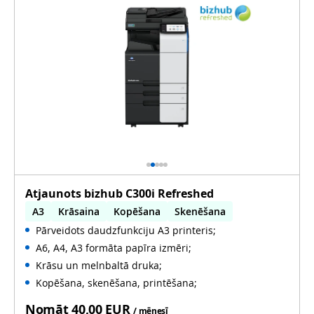
Atjaunots bizhub C300i Refreshed
A3
Krāsaina
Kopēšana
Skenēšana
Pārveidots daudzfunkciju A3 printeris;
Automātiska abpusēja druka
A6, A4, A3 formāta papīra izmēri;
Automātiska abpusēja skenēšana
Lietots
Krāsu un melnbaltā druka;
Kopēšana, skenēšana, printēšana;
Nomāt
40,00 EUR
/ mēnesī