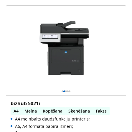
bizhub 5021i
A4
Melna
Kopēšana
Skenēšana
Fakss
A4 melnbalts daudzfunkciju printeris;
Automātiska abpusēja druka
A6, A4 formāta papīra izmēri;
Automātiska abpusēja skenēšana
WiFi