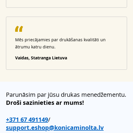
Mēs priecājamies par drukāšanas kvalitāti un
ātrumu katru dienu.
Vaidas, Statranga Lietuva
Parunāsim par jūsu drukas menedžementu.
Droši sazinieties ar mums!
+371 67 491149
/
support.eshop@konicaminolta.lv