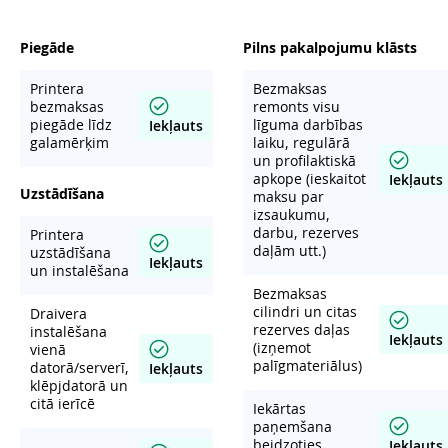
Piegāde
Pilns pakalpojumu klāsts
Printera
Bezmaksas
bezmaksas
remonts visu
piegāde līdz
līguma darbības
Iekļauts
galamērķim
laiku, regulārā
un profilaktiskā
apkope (ieskaitot
Iekļauts
Uzstādīšana
maksu par
izsaukumu,
darbu, rezerves
Printera
daļām utt.)
uzstādīšana
Iekļauts
un instalēšana
Bezmaksas
cilindri un citas
Draivera
rezerves daļas
instalēšana
Iekļauts
(izņemot
vienā
palīgmateriālus)
datorā/serverī,
Iekļauts
klēpjdatorā un
citā ierīcē
Iekārtas
paņemšana
beidzoties
Iekļauts