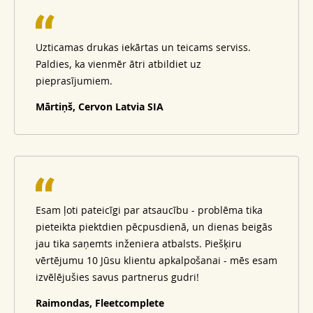
Uzticamas drukas iekārtas un teicams serviss.
Paldies, ka vienmēr ātri atbildiet uz
pieprasījumiem.
Mārtiņš, Cervon Latvia SIA
Esam ļoti pateicīgi par atsaucību - problēma tika
pieteikta piektdien pēcpusdienā, un dienas beigās
jau tika saņemts inženiera atbalsts. Piešķiru
vērtējumu 10 Jūsu klientu apkalpošanai - mēs esam
izvēlējušies savus partnerus gudri!
Raimondas, Fleetcomplete