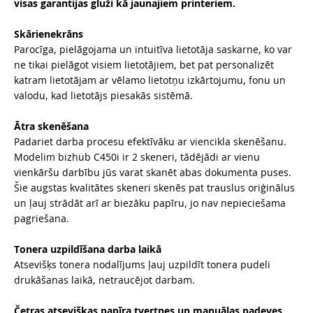
visas garantijas gluži kā jaunajiem printeriem.
Skārienekrāns
Parocīga, pielāgojama un intuitīva lietotāja saskarne, ko var
ne tikai pielāgot visiem lietotājiem, bet pat personalizēt
katram lietotājam ar vēlamo lietotņu izkārtojumu, fonu un
valodu, kad lietotājs piesakās sistēmā.
Ātra skenēšana
Padariet darba procesu efektīvāku ar viencikla skenēšanu.
Modelim bizhub C450i ir 2 skeneri, tādējādi ar vienu
vienkāršu darbību jūs varat skanēt abas dokumenta puses.
Šie augstas kvalitātes skeneri skenēs pat trauslus oriģinālus
un ļauj strādāt arī ar biezāku papīru, jo nav nepieciešama
pagriešana.
Tonera uzpildīšana darba laikā
Atsevišķs tonera nodalījums ļauj uzpildīt tonera pudeli
drukāšanas laikā, netraucējot darbam.
Četras atsevišķas papīra tvertnes un manuālas padeves