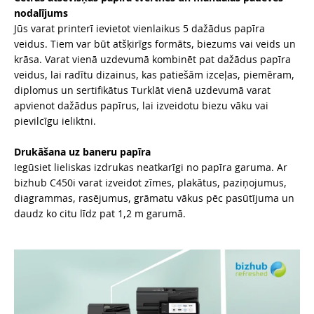
nodalījums
Jūs varat printerī ievietot vienlaikus 5 dažādus papīra
veidus. Tiem var būt atšķirīgs formāts, biezums vai veids un
krāsa. Varat vienā uzdevumā kombinēt pat dažādus papīra
veidus, lai radītu dizainus, kas patiešām izceļas, piemēram,
diplomus un sertifikātus Turklāt vienā uzdevumā varat
apvienot dažādus papīrus, lai izveidotu biezu vāku vai
pievilcīgu ieliktni.
Drukāšana uz baneru papīra
Iegūsiet lieliskas izdrukas neatkarīgi no papīra garuma. Ar
bizhub C450i varat izveidot zīmes, plakātus, paziņojumus,
diagrammas, rasējumus, grāmatu vākus pēc pasūtījuma un
daudz ko citu līdz pat 1,2 m garumā.