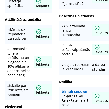
Lietotāja
līgumsaistībām
apmācība
Iekļauts
Palīdzība un atbalsts
Attālinātā uzraudzība
24/7 attālinātā
Iekārtas uz
ierīču
Iekļauts
izejmateriālu
uzraudzība
Iekļauts
uzraudzība
Klientu
Automātiska
pašapkalpošanās
Iekļauts
tonera
portāls
izsūtīšana un
piegāde pie
Iekļauts
Vidējais reakcijas
8 darba
10% atlikuma
laiks stundās
stundas
(toneris nekad
nebeidzas)
Drošība
atskaite par
izdrukātajām
bizhub SECURE
Iekļauts
kopijām
(iekļauts tikai
RelaxRate lielajā
Iekļauts
pakā)
Piederumi