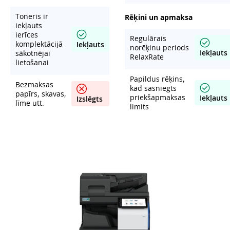
Toneris ir
Rēķini un apmaksa
iekļauts
ierīces
Regulārais
komplektācijā
Iekļauts
norēķinu periods
Iekļauts
sākotnējai
RelaxRate
lietošanai
Papildus rēķins,
Bezmaksas
kad sasniegts
papīrs, skavas,
priekšapmaksas
Iekļauts
Izslēgts
līme utt.
limits