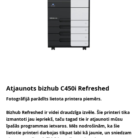
Atjaunots bizhub C450i Refreshed
Fotogrāfijā parādīts lietota printera piemērs.
Bizhub Refreshed ir videi draudzīga izvēle. Šie printeri tika
izmantoti jau iepriekš, taču tagad tie ir atjaunoti mūsu
īpašās programmas ietvaros. Mēs nodrošinām, ka šie
lietotie printeri darbojas tikpat labi kā jaunie, un sniedzam