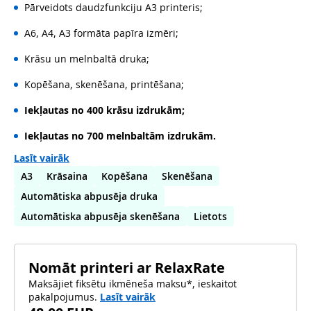
Pārveidots daudzfunkciju A3 printeris;
A6, A4, A3 formāta papīra izmēri;
Krāsu un melnbaltā druka;
Kopēšana, skenēšana, printēšana;
Iekļautas no 400 krāsu izdrukām;
Iekļautas no 700 melnbaltām izdrukām.
Lasīt vairāk
A3
Krāsaina
Kopēšana
Skenēšana
Automātiska abpusēja druka
Automātiska abpusēja skenēšana
Lietots
Nomāt printeri ar RelaxRate
Maksājiet fiksētu ikmēneša maksu*, ieskaitot
pakalpojumus.
Lasīt vairāk