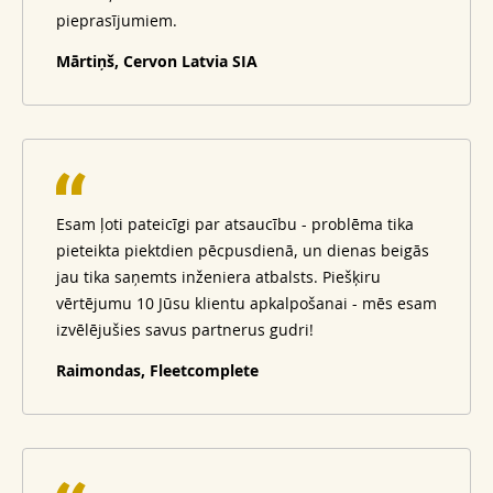
pieprasījumiem.
Mārtiņš, Cervon Latvia SIA
Esam ļoti pateicīgi par atsaucību - problēma tika
pieteikta piektdien pēcpusdienā, un dienas beigās
jau tika saņemts inženiera atbalsts. Piešķiru
vērtējumu 10 Jūsu klientu apkalpošanai - mēs esam
izvēlējušies savus partnerus gudri!
Raimondas, Fleetcomplete