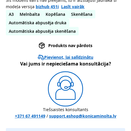
Šis modelis vairs nav pieejams, to ir aizstājusi jaunāka šī
modeļa versija
bizhub 451i
Lasīt vairāk
A3
Melnbalta
Kopēšana
Skenēšana
Automātiska abpusēja druka
Automātiska abpusēja skenēšana
Produkts nav pārdots
Pievienot, lai salīdzinātu
Vai jums ir nepieciešama konsultācija?
Tiešsaistes konsultants
+371 67 491149
/
support.eshop@konicaminolta.lv