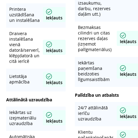
izsaukumu,
darbu, rezerves
Printera
daļām utt.)
uzstādīšana
Iekļauts
un instalēšana
Bezmaksas
cilindri un citas
Draivera
rezerves daļas
instalēšana
Iekļauts
(izņemot
vienā
palīgmateriālus)
datorā/serverī,
Iekļauts
klēpjdatorā un
citā ierīcē
Iekārtas
paņemšana
beidzoties
Iekļauts
Lietotāja
līgumsaistībām
apmācība
Iekļauts
Palīdzība un atbalsts
Attālinātā uzraudzība
24/7 attālinātā
Iekārtas uz
ierīču
Iekļauts
izejmateriālu
uzraudzība
Iekļauts
uzraudzība
Klientu
Automātiska
pašapkalpošanās