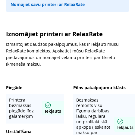
Nomājiet savu printeri ar RelaxRate
Iznomājiet printeri ar RelaxRate
Izmantojiet daudzos pakalpojumus, kas ir iekļauti mūsu
RelaxRate komplektos. Apskatiet mūsu RelaxRate
piedāvājumus un nomājiet vēlamo printeri par fiksētu
ikmēneša maksu.
Piegāde
Pilns pakalpojumu klāsts
Printera
Bezmaksas
bezmaksas
remonts visu
piegāde līdz
līguma darbības
Iekļauts
galamērķim
laiku, regulārā
un profilaktiskā
apkope (ieskaitot
Iekļauts
Uzstādīšana
maksu par