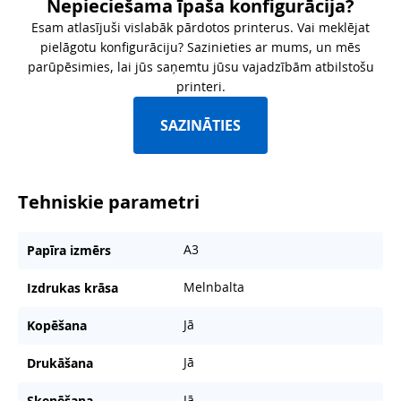
Nepieciešama īpaša konfigurācija?
Esam atlasījuši vislabāk pārdotos printerus. Vai meklējat
pielāgotu konfigurāciju? Sazinieties ar mums, un mēs
parūpēsimies, lai jūs saņemtu jūsu vajadzībām atbilstošu
printeri.
SAZINĀTIES
Tehniskie parametri
A3
Papīra izmērs
Melnbalta
Izdrukas krāsa
Jā
Kopēšana
Jā
Drukāšana
Jā
Skenēšana