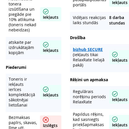
Iekļauts
tonera
portāls
izsūtīšana un
piegāde pie
Iekļauts
Vidējais reakcijas
8 darba
10% atlikuma
laiks stundās
stundas
(toneris nekad
nebeidzas)
Drošība
atskaite par
izdrukātajām
bizhub SECURE
Iekļauts
kopijām
(iekļauts tikai
RelaxRate lielajā
Iekļauts
pakā)
Piederumi
Toneris ir
Rēķini un apmaksa
iekļauts
ierīces
Regulārais
komplektācijā
Iekļauts
norēķinu periods
Iekļauts
sākotnējai
RelaxRate
lietošanai
Papildus rēķins,
Bezmaksas
kad sasniegts
papīrs, skavas,
priekšapmaksas
Iekļauts
Izslēgts
līme utt.