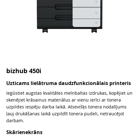
bizhub 450i
Uzticams lielātruma daudzfunkcionālais printeris
Iegūstiet augstas kvalitātes melnbaltas izdrukas, kopējiet un
skenējiet krāsainus materiālus ar vienu ierīci ar tonera
uzpildes iespēju darba laikā. Atsevišķs tonera nodalījums
ļauj drukāšanas laikā uzpildīt tonera pudeli, netraucējot
darbam.
Skārienekrāns