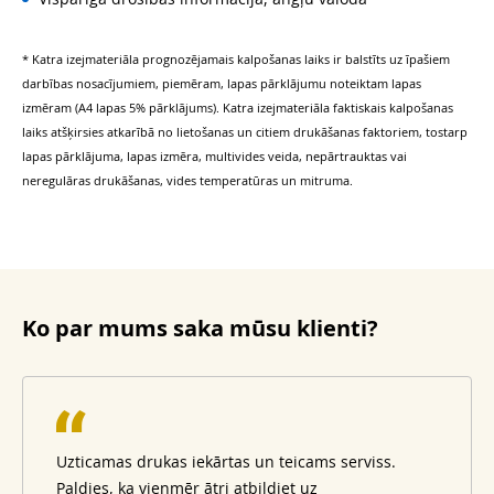
* Katra izejmateriāla prognozējamais kalpošanas laiks ir balstīts uz īpašiem
darbības nosacījumiem, piemēram, lapas pārklājumu noteiktam lapas
izmēram (A4 lapas 5% pārklājums). Katra izejmateriāla faktiskais kalpošanas
laiks atšķirsies atkarībā no lietošanas un citiem drukāšanas faktoriem, tostarp
lapas pārklājuma, lapas izmēra, multivides veida, nepārtrauktas vai
neregulāras drukāšanas, vides temperatūras un mitruma.
Ko par mums saka mūsu klienti?
Uzticamas drukas iekārtas un teicams serviss.
Paldies, ka vienmēr ātri atbildiet uz