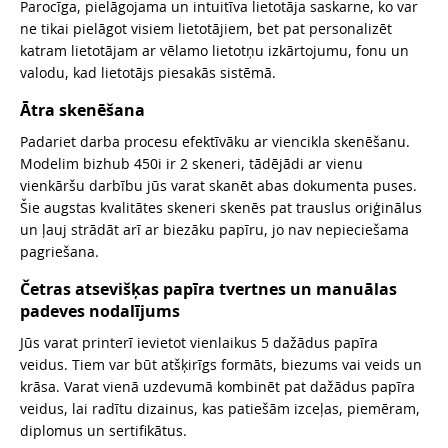
Parocīga, pielāgojama un intuitīva lietotāja saskarne, ko var
ne tikai pielāgot visiem lietotājiem, bet pat personalizēt
katram lietotājam ar vēlamo lietotņu izkārtojumu, fonu un
valodu, kad lietotājs piesakās sistēmā.
Ātra skenēšana
Padariet darba procesu efektīvāku ar viencikla skenēšanu.
Modelim bizhub 450i ir 2 skeneri, tādējādi ar vienu
vienkāršu darbību jūs varat skanēt abas dokumenta puses.
Šie augstas kvalitātes skeneri skenēs pat trauslus oriģinālus
un ļauj strādāt arī ar biezāku papīru, jo nav nepieciešama
pagriešana.
Četras atsevišķas papīra tvertnes un manuālas
padeves nodalījums
Jūs varat printerī ievietot vienlaikus 5 dažādus papīra
veidus. Tiem var būt atšķirīgs formāts, biezums vai veids un
krāsa. Varat vienā uzdevumā kombinēt pat dažādus papīra
veidus, lai radītu dizainus, kas patiešām izceļas, piemēram,
diplomus un sertifikātus.