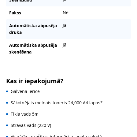
Nē
Fakss
Jā
Automātiska abpusēja
druka
Jā
Automātiska abpusēja
skenēšana
Kas ir iepakojumā?
Galvenā ierīce
Sākotnējais melnais toneris 24,000 A4 lapas*
Tīkla vads 5m
Strāvas vads (220 V)
Vispārīga drošības informācija, angļu valodā