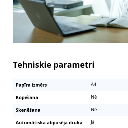
Tehniskie parametri
A4
Papīra izmērs
Nē
Kopēšana
Nē
Skenēšana
Jā
Automātiska abpusēja druka