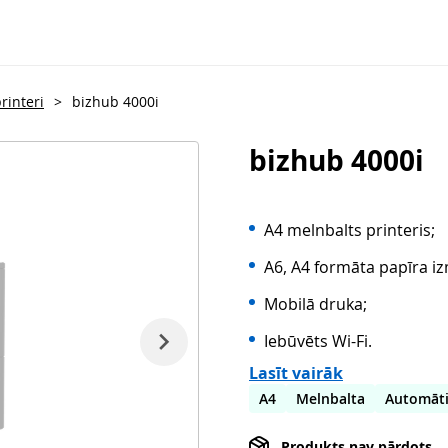
rinteri
>
bizhub 4000i
bizhub 4000i
A4 melnbalts printeris;
A6, A4 formāta papīra iz
Mobilā druka;
Iebūvēts Wi-Fi.
Lasīt vairāk
A4
Melnbalta
Automāti
Produkts nav pārdots