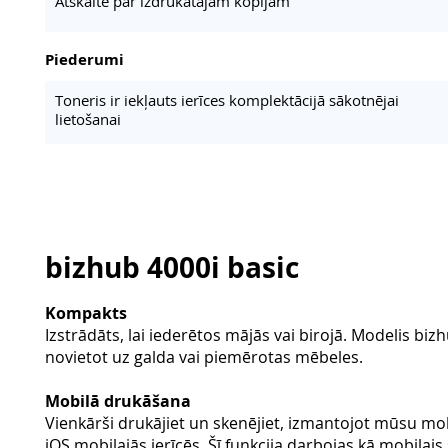
Atskaite par izdrukātajām kopijām
Piederumi
Toneris ir iekļauts ierīces komplektācijā sākotnējai
lietošanai
bizhub 4000i basic
Kompakts
Izstrādāts, lai iederētos mājās vai birojā. Modelis bizh
novietot uz galda vai piemērotas mēbeles.
Mobilā drukāšana
Vienkārši drukājiet un skenējiet, izmantojot mūsu mo
iOS mobilajās ierīcēs. Šī funkcija darbojas kā mobila