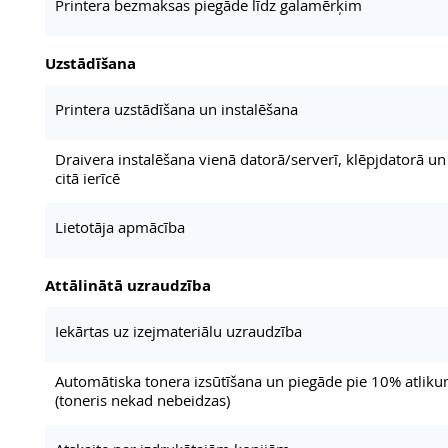
Printera bezmaksas piegāde līdz galamērķim
Uzstādīšana
Printera uzstādīšana un instalēšana
Draivera instalēšana vienā datorā/serverī, klēpjdatorā un
citā ierīcē
Lietotāja apmācība
Attālinātā uzraudzība
Iekārtas uz izejmateriālu uzraudzība
Automātiska tonera izsūtīšana un piegāde pie 10% atlik
(toneris nekad nebeidzas)