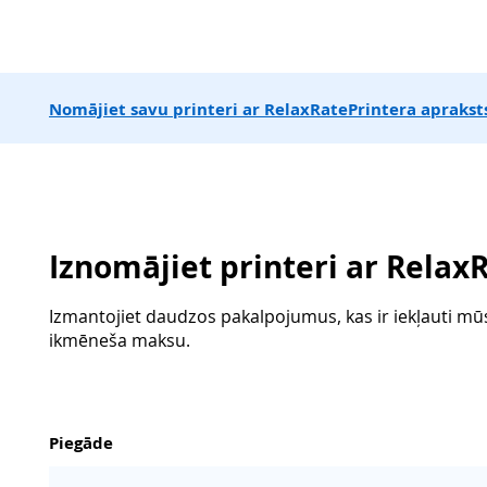
Nomājiet savu printeri ar RelaxRate
Printera aprakst
Iznomājiet printeri ar Relax
Izmantojiet daudzos pakalpojumus, kas ir iekļauti m
ikmēneša maksu.
Piegāde