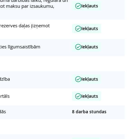
itot maksu par izsaukumu,
Iekļauts
 rezerves daļas (izņemot
Iekļauts
ies līgumsaistībām
Iekļauts
dzība
Iekļauts
rtāls
Iekļauts
dās
8 darba stundas