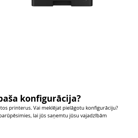
aša konfigurācija?
tos printerus. Vai meklējat pielāgotu konfigurāciju?
parūpēsimies, lai jūs saņemtu jūsu vajadzībām