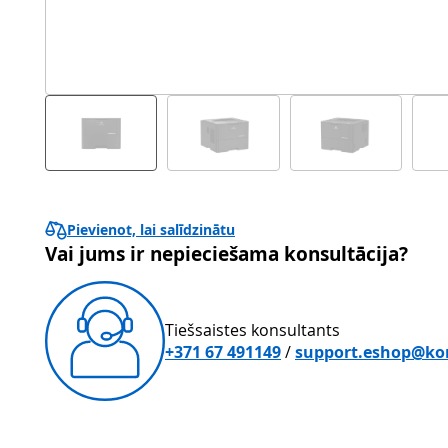
Pievienot, lai salīdzinātu
Vai jums ir nepieciešama konsultācija?
Tiešsaistes konsultants
+371 67 491149
/
support.eshop@kon