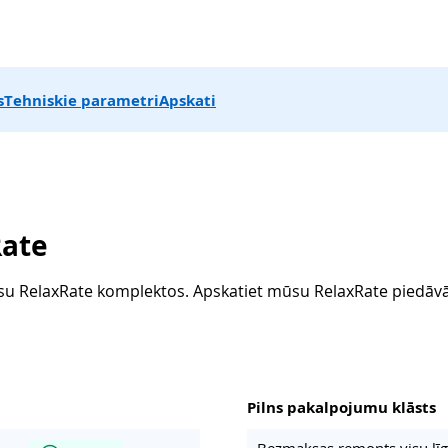
s
Tehniskie parametri
Apskati
Rate
ūsu RelaxRate komplektos. Apskatiet mūsu RelaxRate piedāvā
Pilns pakalpojumu klāsts
Bezmaksas remonts visu līg