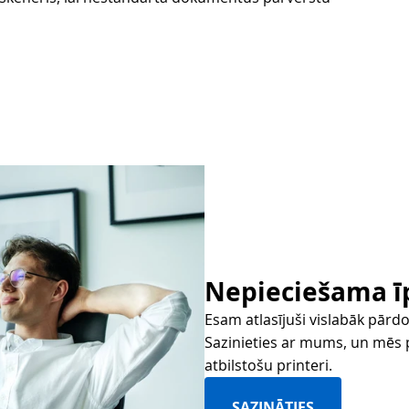
Nepieciešama īp
Esam atlasījuši vislabāk pārdo
Sazinieties ar mums, un mēs 
atbilstošu printeri.
SAZINĀTIES