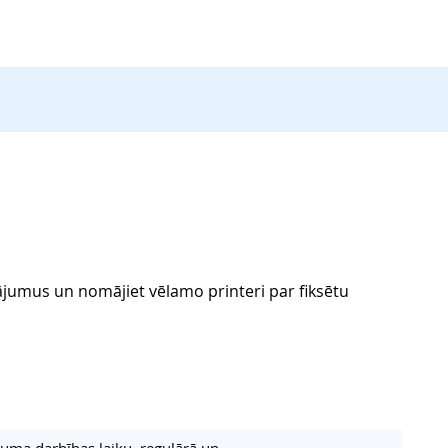
jumus un nomājiet vēlamo printeri par fiksētu
uma darbības laiku, regulārā un