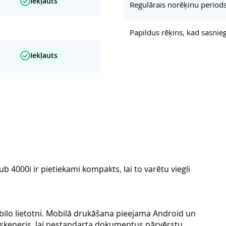
Iekļauts
Regulārais norēķinu period
Papildus rēķins, kad sasnie
Iekļauts
ub 4000i ir pietiekami kompakts, lai to varētu viegli
bilo lietotni. Mobilā drukāšana pieejama Android un
is skeneris, lai nestandarta dokumentus pārvērstu