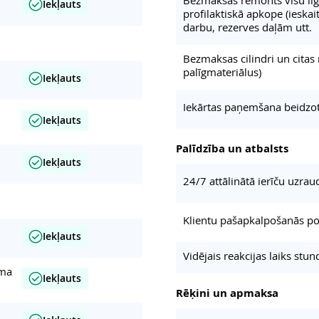
Iekļauts
profilaktiskā apkope (ieska
darbu, rezerves daļām utt.
Bezmaksas cilindri un citas
palīgmateriālus)
Iekļauts
Iekārtas paņemšana beidzot
Iekļauts
Palīdzība un atbalsts
Iekļauts
24/7 attālinātā ierīču uzrau
Klientu pašapkalpošanās po
Iekļauts
Vidējais reakcijas laiks stun
uma
Iekļauts
Rēķini un apmaksa