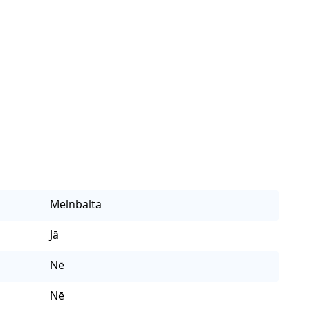
Melnbalta
Jā
Nē
Nē