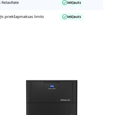
s RelaxRate
Iekļauts
gts priekšapmaksas limits
Iekļauts