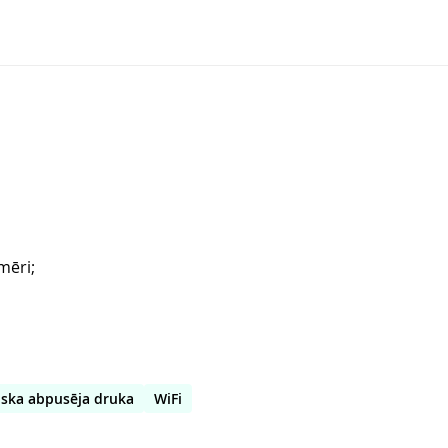
mēri;
ska abpusēja druka
WiFi