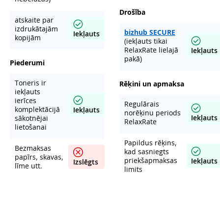
Drošība
atskaite par
izdrukātajām
bizhub SECURE
Iekļauts
kopijām
(iekļauts tikai
RelaxRate lielajā
Iekļauts
pakā)
Piederumi
Toneris ir
Rēķini un apmaksa
iekļauts
ierīces
Regulārais
komplektācijā
Iekļauts
norēķinu periods
Iekļauts
sākotnējai
RelaxRate
lietošanai
Papildus rēķins,
Bezmaksas
kad sasniegts
papīrs, skavas,
priekšapmaksas
Iekļauts
Izslēgts
līme utt.
limits