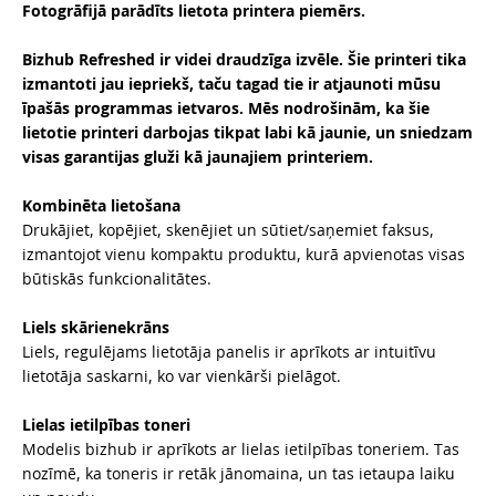
Fotogrāfijā parādīts lietota printera piemērs.
Bizhub Refreshed ir videi draudzīga izvēle. Šie printeri tika
izmantoti jau iepriekš, taču tagad tie ir atjaunoti mūsu
īpašās programmas ietvaros. Mēs nodrošinām, ka šie
lietotie printeri darbojas tikpat labi kā jaunie, un sniedzam
visas garantijas gluži kā jaunajiem printeriem.
Kombinēta lietošana
Drukājiet, kopējiet, skenējiet un sūtiet/saņemiet faksus,
izmantojot vienu kompaktu produktu, kurā apvienotas visas
būtiskās funkcionalitātes.
Liels skārienekrāns
Liels, regulējams lietotāja panelis ir aprīkots ar intuitīvu
lietotāja saskarni, ko var vienkārši pielāgot.
Lielas ietilpības toneri
Modelis bizhub ir aprīkots ar lielas ietilpības toneriem. Tas
nozīmē, ka toneris ir retāk jānomaina, un tas ietaupa laiku