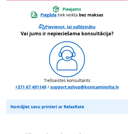
Pieejams
Piegāde
 tiek veikta 
bez maksas
Pievienot, lai salīdzinātu
Vai jums ir nepieciešama konsultācija?
Tiešsaistes konsultants
+371 67 491149
/
support.eshop@konicaminolta.lv
Nomājiet savu printeri ar RelaxRate