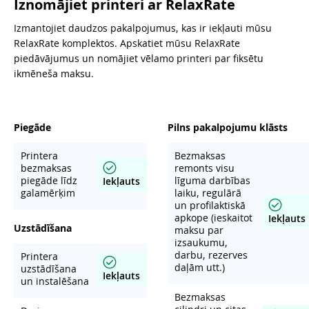
Iznomājiet printeri ar RelaxRate
Izmantojiet daudzos pakalpojumus, kas ir iekļauti mūsu
RelaxRate komplektos. Apskatiet mūsu RelaxRate
piedāvājumus un nomājiet vēlamo printeri par fiksētu
ikmēneša maksu.
Piegāde
Pilns pakalpojumu klāsts
Printera
Bezmaksas
bezmaksas
remonts visu
piegāde līdz
līguma darbības
Iekļauts
galamērķim
laiku, regulārā
un profilaktiskā
apkope (ieskaitot
Iekļauts
Uzstādīšana
maksu par
izsaukumu,
darbu, rezerves
Printera
daļām utt.)
uzstādīšana
Iekļauts
un instalēšana
Bezmaksas