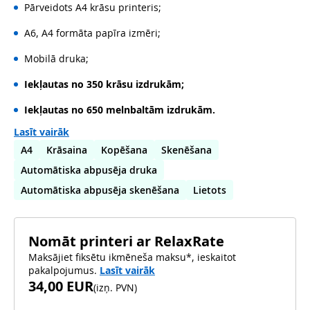
Pārveidots A4 krāsu printeris;
A6, A4 formāta papīra izmēri;
Mobilā druka;
Iekļautas no 350 krāsu izdrukām;
Iekļautas no 650 melnbaltām izdrukām.
Lasīt vairāk
A4
Krāsaina
Kopēšana
Skenēšana
Automātiska abpusēja druka
Automātiska abpusēja skenēšana
Lietots
Nomāt printeri ar RelaxRate
Maksājiet fiksētu ikmēneša maksu*, ieskaitot
pakalpojumus.
Lasīt vairāk
34,00 EUR
(
izņ. PVN
)