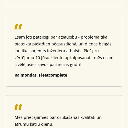
Esam ļoti pateicīgi par atsaucību - problēma tika
pieteikta piektdien pēcpusdienā, un dienas beigās
jau tika saņemts inženiera atbalsts. Piešķiru
vērtējumu 10 Jūsu klientu apkalpošanai - mēs esam
izvēlējušies savus partnerus gudri!
Raimondas, Fleetcomplete
Mēs priecājamies par drukāšanas kvalitāti un
ātrumu katru dienu.