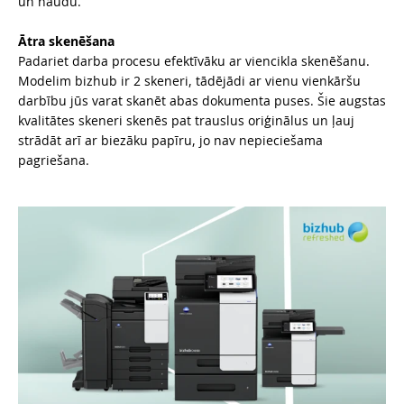
un naudu.
Ātra skenēšana
Padariet darba procesu efektīvāku ar viencikla skenēšanu.
Modelim bizhub ir 2 skeneri, tādējādi ar vienu vienkāršu
darbību jūs varat skanēt abas dokumenta puses. Šie augstas
kvalitātes skeneri skenēs pat trauslus oriģinālus un ļauj
strādāt arī ar biezāku papīru, jo nav nepieciešama
pagriešana.