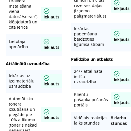
cilindri un citas
Draivera
rezerves daļas
instalēšana
Iekļauts
(izņemot
vienā
palīgmateriālus)
datorā/serverī,
Iekļauts
klēpjdatorā un
citā ierīcē
Iekārtas
paņemšana
beidzoties
Iekļauts
Lietotāja
līgumsaistībām
apmācība
Iekļauts
Palīdzība un atbalsts
Attālinātā uzraudzība
24/7 attālinātā
Iekārtas uz
ierīču
Iekļauts
izejmateriālu
uzraudzība
Iekļauts
uzraudzība
Klientu
Automātiska
pašapkalpošanās
Iekļauts
tonera
portāls
izsūtīšana un
piegāde pie
Iekļauts
Vidējais reakcijas
8 darba
10% atlikuma
laiks stundās
stundas
(toneris nekad
nebeidzas)