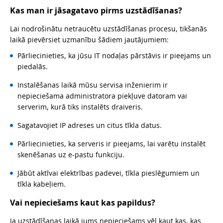
Kas man ir jāsagatavo pirms uzstādīšanas?
Lai nodrošinātu netraucētu uzstādīšanas procesu, tikšanās
laikā pievērsiet uzmanību šādiem jautājumiem:
Pārliecinieties, ka jūsu IT nodaļas pārstāvis ir pieejams un
piedalās.
Instalēšanas laikā mūsu servisa inženierim ir
nepieciešama administratora piekļuve datoram vai
serverim, kurā tiks instalēts draiveris.
Sagatavojiet IP adreses un citus tīkla datus.
Pārliecinieties, ka serveris ir pieejams, lai varētu instalēt
skenēšanas uz e-pastu funkciju.
Jābūt aktīvai elektrības padevei, tīkla pieslēgumiem un
tīkla kabeļiem.
Vai nepieciešams kaut kas papildus?
Ja uzstādīšanas laikā jums nepieciešams vēl kaut kas, kas