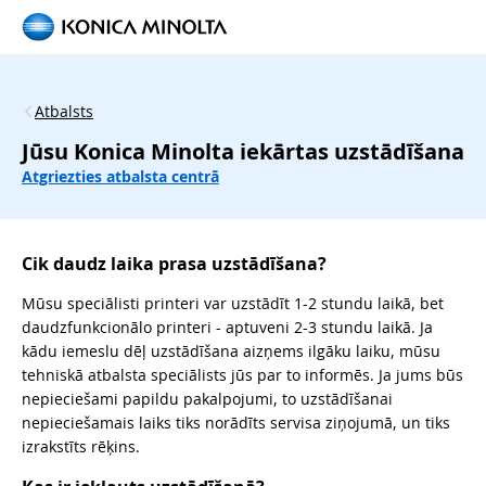
Atbalsts
Jūsu Konica Minolta iekārtas uzstādīšana
Atgriezties atbalsta centrā
Cik daudz laika prasa uzstādīšana?
Mūsu speciālisti printeri var uzstādīt 1-2 stundu laikā, bet
daudzfunkcionālo printeri - aptuveni 2-3 stundu laikā. Ja
kādu iemeslu dēļ uzstādīšana aizņems ilgāku laiku, mūsu
tehniskā atbalsta speciālists jūs par to informēs. Ja jums būs
nepieciešami papildu pakalpojumi, to uzstādīšanai
nepieciešamais laiks tiks norādīts servisa ziņojumā, un tiks
izrakstīts rēķins.