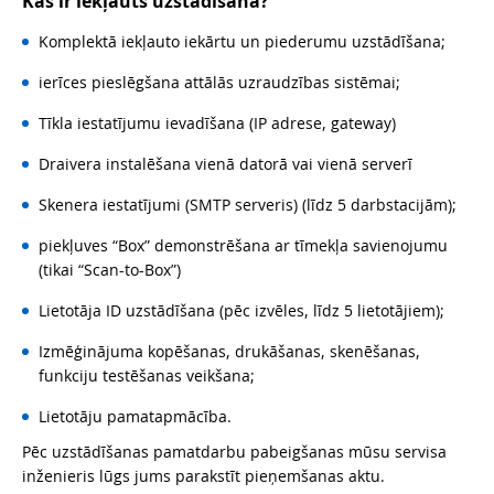
Kas ir iekļauts uzstādīšanā?
Komplektā iekļauto iekārtu un piederumu uzstādīšana;
ierīces pieslēgšana attālās uzraudzības sistēmai;
Tīkla iestatījumu ievadīšana (IP adrese, gateway)
Draivera instalēšana vienā datorā vai vienā serverī
Skenera iestatījumi (SMTP serveris) (līdz 5 darbstacijām);
piekļuves “Box” demonstrēšana ar tīmekļa savienojumu
(tikai “Scan-to-Box”)
Lietotāja ID uzstādīšana (pēc izvēles, līdz 5 lietotājiem);
Izmēģinājuma kopēšanas, drukāšanas, skenēšanas,
funkciju testēšanas veikšana;
Lietotāju pamatapmācība.
Pēc uzstādīšanas pamatdarbu pabeigšanas mūsu servisa
inženieris lūgs jums parakstīt pieņemšanas aktu.