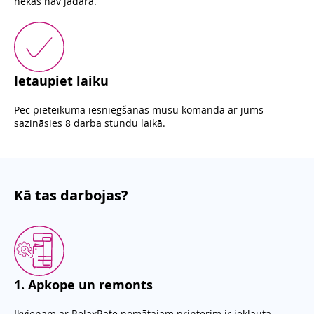
nekas nav jādara.
Ietaupiet laiku
Pēc pieteikuma iesniegšanas mūsu komanda ar jums
sazināsies 8 darba stundu laikā.
Kā tas darbojas?
1
.
Apkope un remonts
Ikvienam ar RelaxRate nomātajam printerim ir iekļauta