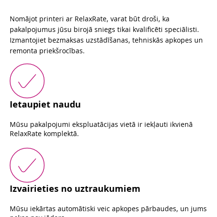
Nomājot printeri ar RelaxRate, varat būt droši, ka
pakalpojumus jūsu birojā sniegs tikai kvalificēti speciālisti.
Izmantojiet bezmaksas uzstādīšanas, tehniskās apkopes un
remonta priekšrocības.
Ietaupiet naudu
Mūsu pakalpojumi ekspluatācijas vietā ir iekļauti ikvienā
RelaxRate komplektā.
Izvairieties no uztraukumiem
Mūsu iekārtas automātiski veic apkopes pārbaudes, un jums