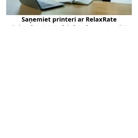
Saņemiet printeri ar RelaxRate
Kad nomājat printeri ar RelaxRate, jūs saņemat ne tikai
printeri, bet arī daudzas priekšrocības. Jums nebūs
jāraizējas par printera kārtridžu pasūtīšanu, tehnisko apkopi
vai remontu. Mēs par visu parūpēsimies, un jums par nebūs
jāmaksā papildus.
UZZINĀT VAIRĀK PAR RELAXRATE
Apskatiet mūsu printerus, ko varat
nomāt ar RelaxRate
Prasīgiem lietotājiem