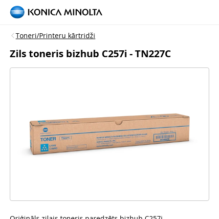
Toneri/Printeru kārtridži
Zils toneris bizhub C257i - TN227C
Oriģināls zilais toneris paredzēts bizhub C257i