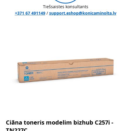
Tiešsaistes konsultants
+371 67 491149
/
support.eshop@konicaminolta.lv
Ciāna toneris modelim bizhub C257i -
TN227C