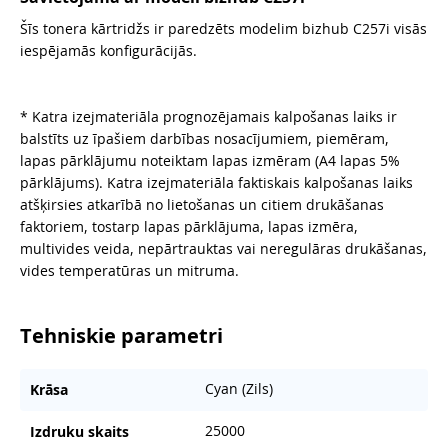
Šīs tonera kārtridžs ir paredzēts modelim bizhub C257i visās
iespējamās konfigurācijās.
* Katra izejmateriāla prognozējamais kalpošanas laiks ir
balstīts uz īpašiem darbības nosacījumiem, piemēram,
lapas pārklājumu noteiktam lapas izmēram (A4 lapas 5%
pārklājums). Katra izejmateriāla faktiskais kalpošanas laiks
atšķirsies atkarībā no lietošanas un citiem drukāšanas
faktoriem, tostarp lapas pārklājuma, lapas izmēra,
multivides veida, nepārtrauktas vai neregulāras drukāšanas,
vides temperatūras un mitruma.
Tehniskie parametri
Cyan (Zils)
Krāsa
25000
Izdruku skaits