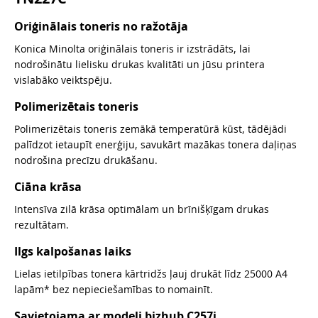
Oriģinālais toneris no ražotāja
Konica Minolta oriģinālais toneris ir izstrādāts, lai
nodrošinātu lielisku drukas kvalitāti un jūsu printera
vislabāko veiktspēju.
Polimerizētais toneris
Polimerizētais toneris zemākā temperatūrā kūst, tādējādi
palīdzot ietaupīt enerģiju, savukārt mazākas tonera daļiņas
nodrošina precīzu drukāšanu.
Ciāna krāsa
Intensīva zilā krāsa optimālam un brīnišķīgam drukas
rezultātam.
Ilgs kalpošanas laiks
Lielas ietilpības tonera kārtridžs ļauj drukāt līdz 25000 A4
lapām* bez nepieciešamības to nomainīt.
Savietojama ar modeli bizhub C257i